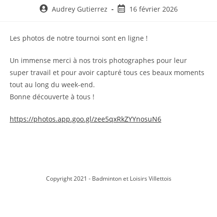
Auteur/autrice
Post
Audrey Gutierrez
16 février 2026
de
published:
la
Les photos de notre tournoi sont en ligne !
publication :
Un immense merci à nos trois photographes pour leur
super travail et pour avoir capturé tous ces beaux moments
tout au long du week-end.
Bonne découverte à tous !
https://photos.app.goo.gl/zee5qxRkZYYnosuN6
Copyright 2021 - Badminton et Loisirs Villettois