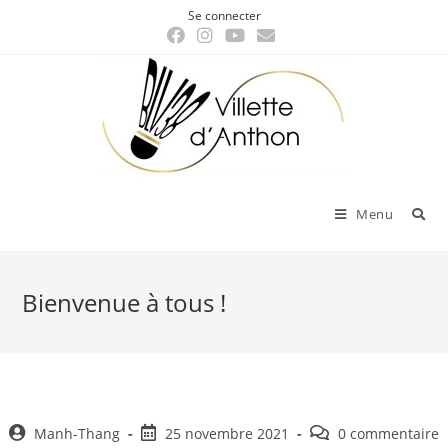
Skip
Se connecter
to
content
Menu
Bienvenue à tous !
Auteur/autrice
Post
Post
Manh-Thang
25 novembre 2021
0 commentaire